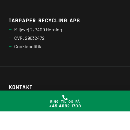
TARPAPER RECYCLING APS
Miljøvej 2, 7400 Herning
CVR: 29632472
Cookiepolitik
KONTAKT
Telefon: +45 4092 1708
RING TIL OS PÅ
Mail: hkm@tarpaper.dk
+45 4092 1708
LinkedIn: Tarpaper Recycling ApS