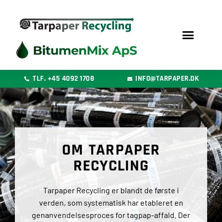
Gå
til
indholdet
TLF. +45 4092 1708
INFO@TARPAPER.DK
OM TARPAPER
RECYCLING
Tarpaper Recycling er blandt de første i
verden, som systematisk har etableret en
genanvendelsesproces for tagpap-affald. Der