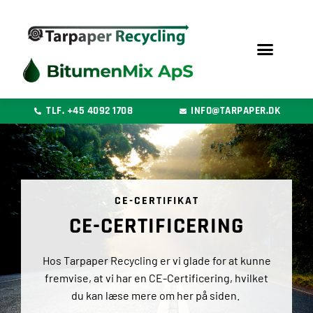
Gå
til
indholdet
TLF. +45 4092 1708
INFO@TARPAPER.DK
CE-CERTIFIKAT
CE-CERTIFICERING
Hos Tarpaper Recycling er vi glade for at kunne
fremvise, at vi har en CE-Certificering, hvilket
du kan læse mere om her på siden.